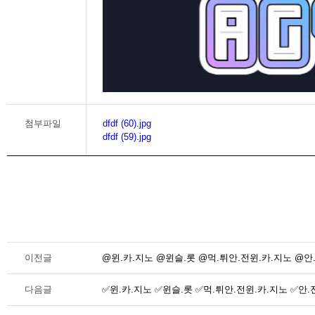
첨부파일
dfdf (60).jpg
dfdf (59).jpg
이전글
@윈.카.지노 @윈슬.롯 @먹.튀안.전윈.카.지노 @안
다음글
✅윈.카.지노 ✅윈슬.롯 ✅먹.튀안.전윈.카.지노 ✅안