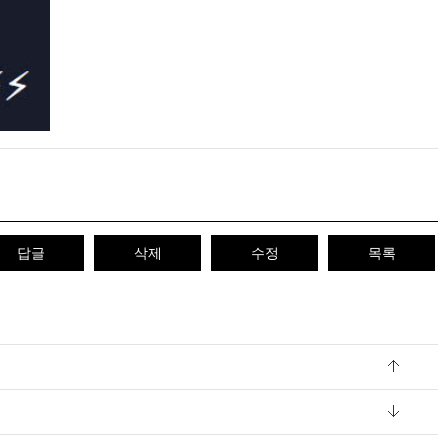
답글
삭제
수정
목록