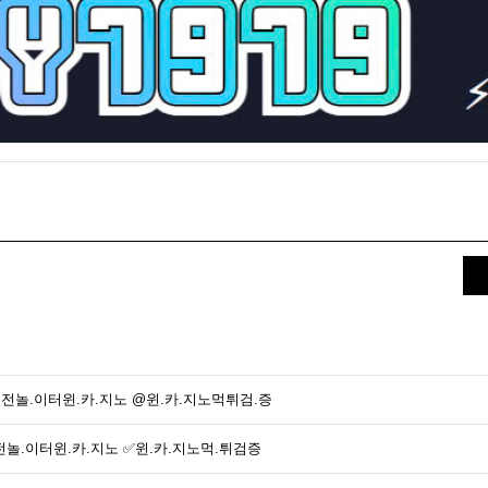
.전놀.이터윈.카.지노 @윈.카.지노먹튀검.증
.전놀.이터윈.카.지노 ✅윈.카.지노먹.튀검증