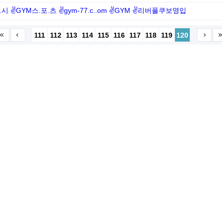
시 ✌GYM스.포.츠 ✌gym-77.c..om ✌GYM ✌리버풀쿠보영입
111
112
113
114
115
116
117
118
119
120