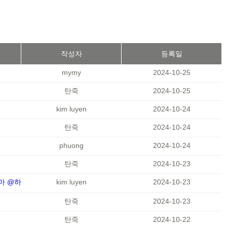
작성자
등록일
mymy
2024-10-25
탄죽
2024-10-25
kim luyen
2024-10-24
탄죽
2024-10-24
phuong
2024-10-24
탄죽
2024-10-23
마 @하
kim luyen
2024-10-23
탄죽
2024-10-23
탄죽
2024-10-22